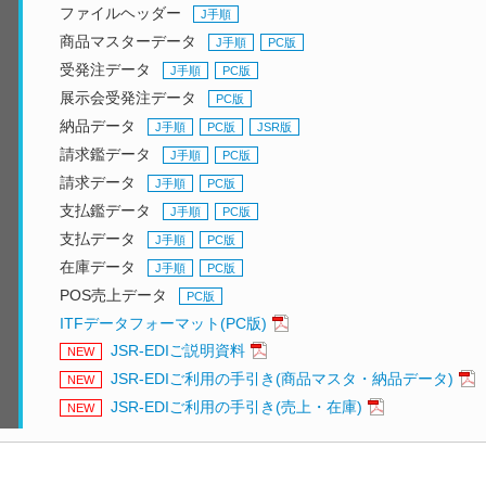
ファイルヘッダー
J手順
商品マスターデータ
J手順
PC版
受発注データ
J手順
PC版
展示会受発注データ
PC版
納品データ
J手順
PC版
JSR版
請求鑑データ
J手順
PC版
請求データ
J手順
PC版
支払鑑データ
J手順
PC版
支払データ
J手順
PC版
在庫データ
J手順
PC版
POS売上データ
PC版
ITFデータフォーマット(PC版)
JSR-EDIご説明資料
NEW
JSR-EDIご利用の手引き(商品マスタ・納品データ)
NEW
JSR-EDIご利用の手引き(売上・在庫)
NEW