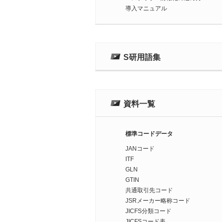
導入マニュアル
S研用語集
資料一覧
標準コードデータ
JANコード
ITF
GLN
GTIN
共通取引先コード
JSRメーカー略称コード
JICFS分類コード
JICFSコード表