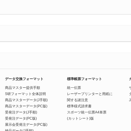
データ交換フォーマット
標準帳票フォーマット
商品マスター提供手順
統一伝票
S研フォーマット全体説明
レーザープリンターと用紙に
商品マスターデータ(J手順)
関する諸注意
商品マスターデータ(PC版)
標準様式請求書
受発注データ(J手順)
スポーツ統一伝票A4単票
受発注データ(PC版)
(カットシート)版
展示会受発注データ(PC版)
納品データ(J手順)